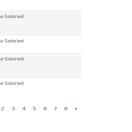
me Salaried
me Salaried
me Salaried
me Salaried
2
3
4
5
6
7
8
»