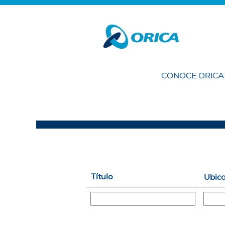
(págin
Página principal
|
en Orica
actual
Resultados de búsqueda 
Buscar por palabra clave
CONOCE ORIC
Mostrar más opciones
Título
Ubic