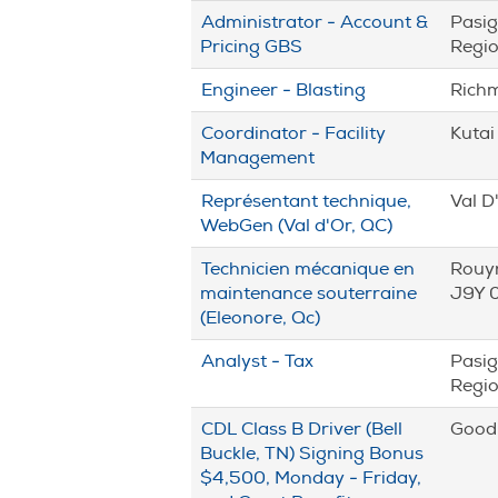
Administrator - Account &
Pasig
Pricing GBS
Regio
Engineer - Blasting
Rich
Coordinator - Facility
Kutai
Management
Représentant technique,
Val D
WebGen (Val d'Or, QC)
Technicien mécanique en
Rouy
maintenance souterraine
J9Y 
(Eleonore, Qc)
Analyst - Tax
Pasig
Regio
CDL Class B Driver (Bell
Goodl
Buckle, TN) Signing Bonus
$4,500, Monday - Friday,