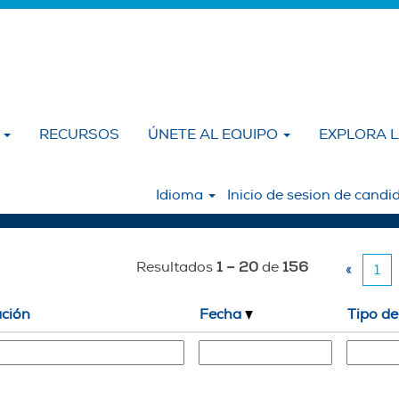
a
)
de
"".
A
RECURSOS
ÚNETE AL EQUIPO
EXPLORA 
Idioma
Inicio de sesion de candi
Resultados
1 – 20
de
156
«
1
ación
Fecha
Tipo de