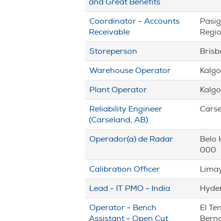
and Great Benefits
Coordinator - Accounts
Pasig
Receivable
Regio
Storeperson
Brisb
Warehouse Operator
Kalgo
Plant Operator
Kalgo
Reliability Engineer
Carse
(Carseland, AB)
Operador(a) de Radar
Belo 
000
Calibration Officer
Limay
Lead - IT PMO - India
Hyder
Operator - Bench
El Te
Assistant - Open Cut
Berna