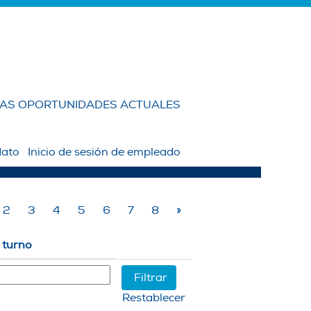
LAS OPORTUNIDADES ACTUALES
Borrar
dato
Inicio de sesión de empleado
2
3
4
5
6
7
8
»
 turno
Restablecer