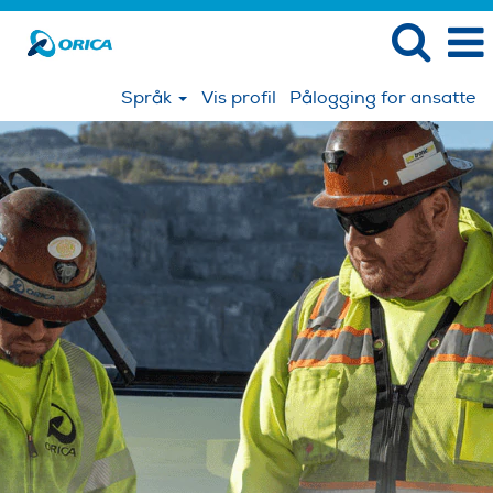
Språk
Vis profil
Pålogging for ansatte