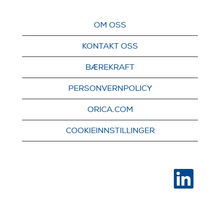
OM OSS
KONTAKT OSS
BÆREKRAFT
PERSONVERNPOLICY
ORICA.COM
COOKIEINNSTILLINGER
Å
p
n
e
s
i
e