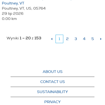
Poultney, VT
Poultney, VT, US, 05764
29 lip 2026
0.00 km
Wyniki
1 – 20
z
153
«
1
2
3
4
5
»
ABOUT US
CONTACT US
SUSTAINABILITY
PRIVACY