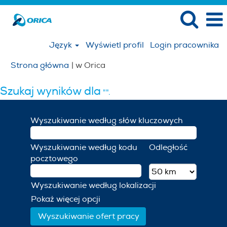
Język
Wyświetl profil
Login pracownika
(bieżąca
Strona główna
|
w Orica
strona)
Szukaj wyników dla
"".
Wyszukiwanie według słów kluczowych
Wyszukiwanie według kodu
Odległość
pocztowego
Wyszukiwanie według lokalizacji
Pokaż więcej opcji