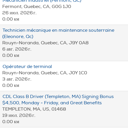
Mécanicien industriel (Fermont, QC)
Fermont, Quebec, CA, G0G 1J0
26 июл. 2026 г.
0.00 км
Technicien mécanique en maintenance souterraine
(Eleonore, Qc)
Rouyn-Noranda, Quebec, CA, J9Y 0A8
6 авг. 2026 г.
0.00 км
Opérateur de terminal
Rouyn-Noranda, Quebec, CA, J0Y 1C0
3 авг. 2026 г.
0.00 км
CDL Class B Driver (Templeton, MA) Signing Bonus
$4,500, Monday - Friday, and Great Benefits
TEMPLETON, MA, US, 01468
19 июл. 2026 г.
0.00 км