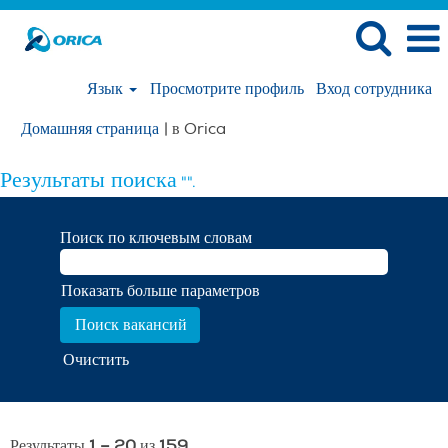
Язык
Просмотрите профиль
Вход сотрудника
(текущая
Домашняя страница
|
в Orica
страница)
Результаты поиска
"".
Поиск по ключевым словам
Показать больше параметров
Очистить
Результаты
1 – 20
из
159