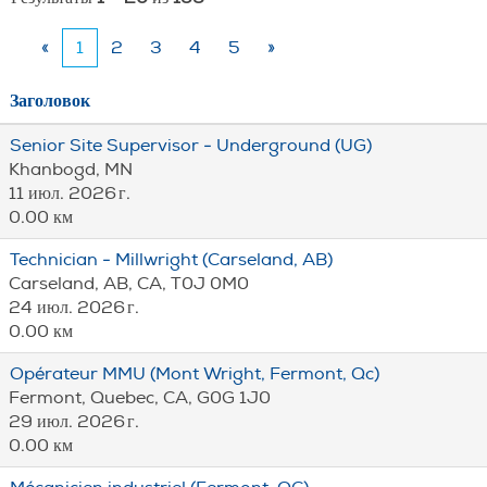
«
1
2
3
4
5
»
Заголовок
Senior Site Supervisor - Underground (UG)
Khanbogd, MN
11 июл. 2026 г.
0.00 км
Technician - Millwright (Carseland, AB)
Carseland, AB, CA, T0J 0M0
24 июл. 2026 г.
0.00 км
Opérateur MMU (Mont Wright, Fermont, Qc)
Fermont, Quebec, CA, G0G 1J0
29 июл. 2026 г.
0.00 км