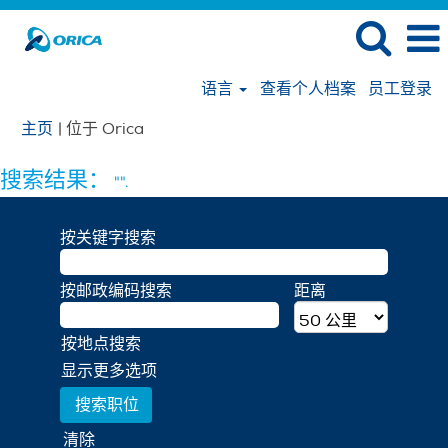
语言
查看个人档案
员工登录
（当
主页
|
位于 Orica
前
页
搜索结果：
"".
面）
按关键字搜索
按邮政编码搜索
距离
按地点搜索
显示更多选项
清除