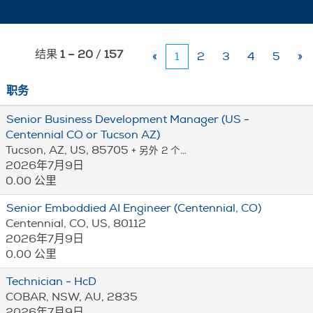
结果
1 – 20
/
157
«
1
2
3
4
5
»
职务
Senior Business Development Manager (US -
Centennial CO or Tucson AZ)
Tucson, AZ, US, 85705
+ 另外 2 个…
2026年7月9日
0.00 公里
Senior Emboddied AI Engineer (Centennial, CO)
Centennial, CO, US, 80112
2026年7月9日
0.00 公里
Technician - HcD
COBAR, NSW, AU, 2835
2026年7月9日