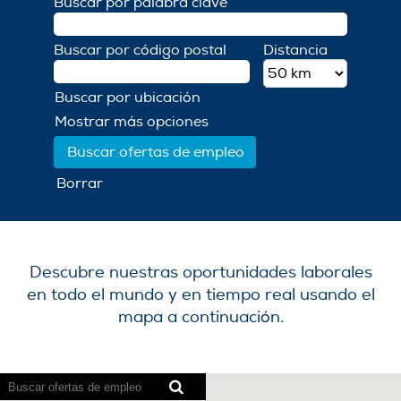
Buscar por palabra clave
Buscar por código postal
Distancia
Buscar por ubicación
Mostrar más opciones
Borrar
Descubre nuestras oportunidades laborales
en todo el mundo y en tiempo real usando el
mapa a continuación.
Los